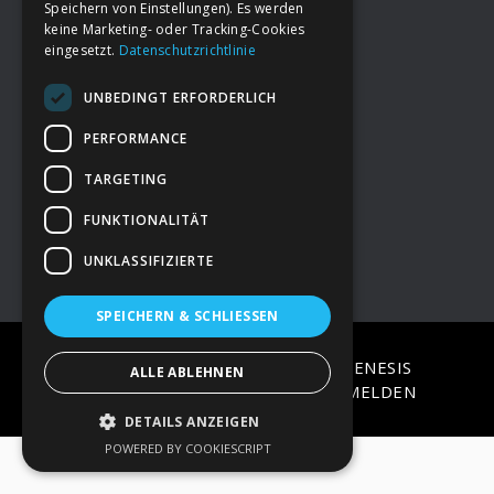
Speichern von Einstellungen). Es werden
keine Marketing- oder Tracking-Cookies
eingesetzt.
Datenschutzrichtlinie
Footer
→
Deine Spende
UNBEDINGT ERFORDERLICH
→
Impressum
PERFORMANCE
TARGETING
→
Kontakt zum PAO Team
FUNKTIONALITÄT
UNKLASSIFIZIERTE
SPEICHERN & SCHLIESSEN
COPYRIGHT © 2026 ·
EPIK
ON
GENESIS
ALLE ABLEHNEN
FRAMEWORK
·
WORDPRESS
·
ANMELDEN
DETAILS ANZEIGEN
POWERED BY COOKIESCRIPT