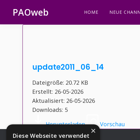
Zur
Zum
Zur
Zur
PAOweb
HOME
NEUE CHANN
Hauptnavigation
Inhalt
Seitenspalte
Fußzeile
PAO
springen
springen
springen
springen
(Planetare
AktivierungsOrganisation)
update2011_06_14
Dateigröße: 20.72 KB
Erstellt: 26-05-2026
Aktualisiert: 26-05-2026
Downloads: 5
Herunterladen
Vorschau
×
Diese Webseite verwendet