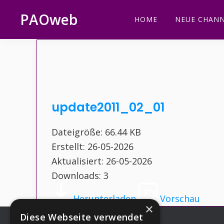
Zur
Zum
Zur
Zur
PAOweb
HOME
NEUE CHANN
Hauptnavigation
Inhalt
Seitenspalte
Fußzeile
PAO
springen
springen
springen
springen
(Planetare
AktivierungsOrganisation)
update2011_02_01
Dateigröße: 66.44 KB
Erstellt: 26-05-2026
Aktualisiert: 26-05-2026
Downloads: 3
Herunterladen
Vorschau
×
Diese Webseite verwendet