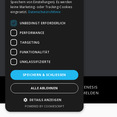
Speichern von Einstellungen). Es werden
keine Marketing- oder Tracking-Cookies
eingesetzt.
Datenschutzrichtlinie
Footer
→
Deine Spende
UNBEDINGT ERFORDERLICH
→
Impressum
PERFORMANCE
TARGETING
→
Kontakt zum PAO Team
FUNKTIONALITÄT
UNKLASSIFIZIERTE
SPEICHERN & SCHLIESSEN
COPYRIGHT © 2026 ·
EPIK
ON
GENESIS
ALLE ABLEHNEN
FRAMEWORK
·
WORDPRESS
·
ANMELDEN
DETAILS ANZEIGEN
POWERED BY COOKIESCRIPT