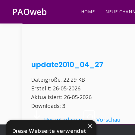
Zur
Zum
Zur
Zur
PAOweb
HOME
NEUE CHANN
Hauptnavigation
Inhalt
Seitenspalte
Fußzeile
PAO
springen
springen
springen
springen
(Planetare
AktivierungsOrganisation)
update2010_04_27
Dateigröße: 22.29 KB
Erstellt: 26-05-2026
Aktualisiert: 26-05-2026
Downloads: 3
Herunterladen
Vorschau
×
Diese Webseite verwendet