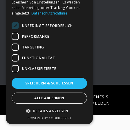
Speichern von Einstellungen). Es werden
keine Marketing- oder Tracking-Cookies
eingesetzt.
Datenschutzrichtlinie
Footer
→
Deine Spende
UNBEDINGT ERFORDERLICH
→
Impressum
PERFORMANCE
TARGETING
→
Kontakt zum PAO Team
FUNKTIONALITÄT
UNKLASSIFIZIERTE
SPEICHERN & SCHLIESSEN
COPYRIGHT © 2026 ·
EPIK
ON
GENESIS
ALLE ABLEHNEN
FRAMEWORK
·
WORDPRESS
·
ANMELDEN
DETAILS ANZEIGEN
POWERED BY COOKIESCRIPT