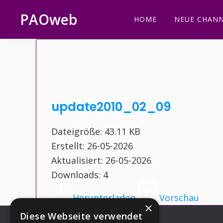
Zur
Zum
Zur
Zur
PAOweb
HOME
NEUE CHANN
Hauptnavigation
Inhalt
Seitenspalte
Fußzeile
PAO
springen
springen
springen
springen
(Planetare
AktivierungsOrganisation)
update2010_02_09
Dateigröße: 43.11 KB
Erstellt: 26-05-2026
Aktualisiert: 26-05-2026
Downloads: 4
Herunterladen
Vorschau
×
Diese Webseite verwendet