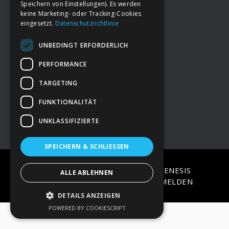
Speichern von Einstellungen). Es werden
keine Marketing- oder Tracking-Cookies
eingesetzt.
Datenschutzrichtlinie
Footer
→
Deine Spende
UNBEDINGT ERFORDERLICH
→
Impressum
PERFORMANCE
TARGETING
→
Kontakt zum PAO Team
FUNKTIONALITÄT
UNKLASSIFIZIERTE
SPEICHERN & SCHLIESSEN
COPYRIGHT © 2026 ·
EPIK
ON
GENESIS
ALLE ABLEHNEN
FRAMEWORK
·
WORDPRESS
·
ANMELDEN
DETAILS ANZEIGEN
POWERED BY COOKIESCRIPT