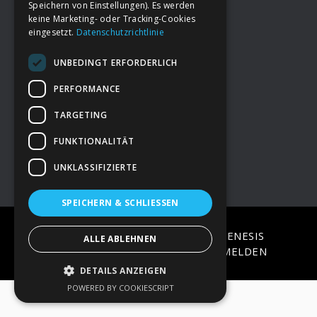
Speichern von Einstellungen). Es werden
keine Marketing- oder Tracking-Cookies
eingesetzt.
Datenschutzrichtlinie
Footer
→
Deine Spende
UNBEDINGT ERFORDERLICH
→
Impressum
PERFORMANCE
TARGETING
→
Kontakt zum PAO Team
FUNKTIONALITÄT
UNKLASSIFIZIERTE
SPEICHERN & SCHLIESSEN
COPYRIGHT © 2026 ·
EPIK
ON
GENESIS
ALLE ABLEHNEN
FRAMEWORK
·
WORDPRESS
·
ANMELDEN
DETAILS ANZEIGEN
POWERED BY COOKIESCRIPT