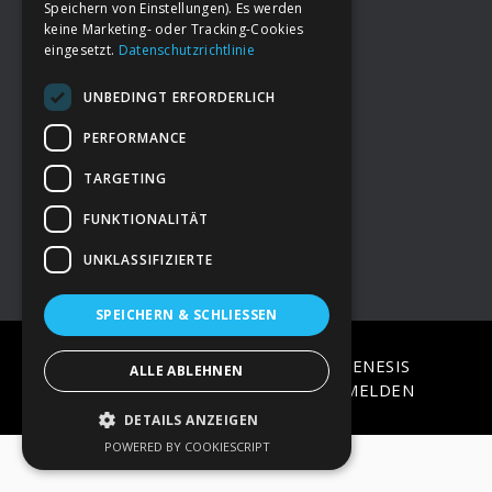
Speichern von Einstellungen). Es werden
keine Marketing- oder Tracking-Cookies
eingesetzt.
Datenschutzrichtlinie
Footer
→
Deine Spende
UNBEDINGT ERFORDERLICH
→
Impressum
PERFORMANCE
TARGETING
→
Kontakt zum PAO Team
FUNKTIONALITÄT
UNKLASSIFIZIERTE
SPEICHERN & SCHLIESSEN
COPYRIGHT © 2026 ·
EPIK
ON
GENESIS
ALLE ABLEHNEN
FRAMEWORK
·
WORDPRESS
·
ANMELDEN
DETAILS ANZEIGEN
POWERED BY COOKIESCRIPT