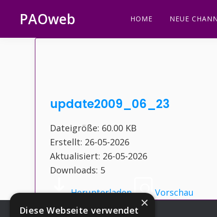
Zur
Zum
Zur
Zur
PAOweb
HOME
NEUE CHANN
Hauptnavigation
Inhalt
Seitenspalte
Fußzeile
PAO
springen
springen
springen
springen
(Planetare
AktivierungsOrganisation)
update2009_06_23
Dateigröße: 60.00 KB
Erstellt: 26-05-2026
Aktualisiert: 26-05-2026
Downloads: 5
Herunterladen
Vorschau
×
Diese Webseite verwendet