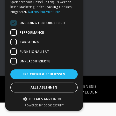
Speichern von Einstellungen). Es werden
keine Marketing- oder Tracking-Cookies
eingesetzt.
Datenschutzrichtlinie
Footer
→
Deine Spende
UNBEDINGT ERFORDERLICH
→
Impressum
PERFORMANCE
TARGETING
→
Kontakt zum PAO Team
FUNKTIONALITÄT
UNKLASSIFIZIERTE
SPEICHERN & SCHLIESSEN
COPYRIGHT © 2026 ·
EPIK
ON
GENESIS
ALLE ABLEHNEN
FRAMEWORK
·
WORDPRESS
·
ANMELDEN
DETAILS ANZEIGEN
POWERED BY COOKIESCRIPT