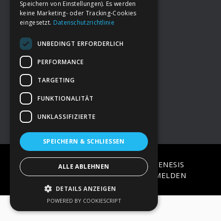
Speichern von Einstellungen). Es werden
keine Marketing- oder Tracking-Cookies
eingesetzt.
Datenschutzrichtlinie
Footer
→
Deine Spende
UNBEDINGT ERFORDERLICH
→
Impressum
PERFORMANCE
TARGETING
→
Kontakt zum PAO Team
FUNKTIONALITÄT
UNKLASSIFIZIERTE
SPEICHERN & SCHLIESSEN
COPYRIGHT © 2026 ·
EPIK
ON
GENESIS
ALLE ABLEHNEN
FRAMEWORK
·
WORDPRESS
·
ANMELDEN
DETAILS ANZEIGEN
POWERED BY COOKIESCRIPT