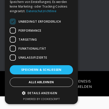
Speichern von Einstellungen). Es werden
keine Marketing- oder Tracking-Cookies
eingesetzt.
Datenschutzrichtlinie
Footer
→
Deine Spende
UNBEDINGT ERFORDERLICH
→
Impressum
PERFORMANCE
TARGETING
→
Kontakt zum PAO Team
FUNKTIONALITÄT
UNKLASSIFIZIERTE
SPEICHERN & SCHLIESSEN
COPYRIGHT © 2026 ·
EPIK
ON
GENESIS
ALLE ABLEHNEN
FRAMEWORK
·
WORDPRESS
·
ANMELDEN
DETAILS ANZEIGEN
POWERED BY COOKIESCRIPT