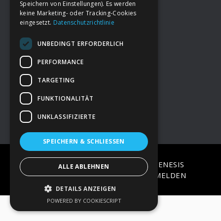
Speichern von Einstellungen). Es werden
keine Marketing- oder Tracking-Cookies
eingesetzt.
Datenschutzrichtlinie
Footer
→
Deine Spende
UNBEDINGT ERFORDERLICH
→
Impressum
PERFORMANCE
TARGETING
→
Kontakt zum PAO Team
FUNKTIONALITÄT
UNKLASSIFIZIERTE
SPEICHERN & SCHLIESSEN
COPYRIGHT © 2026 ·
EPIK
ON
GENESIS
ALLE ABLEHNEN
FRAMEWORK
·
WORDPRESS
·
ANMELDEN
DETAILS ANZEIGEN
POWERED BY COOKIESCRIPT