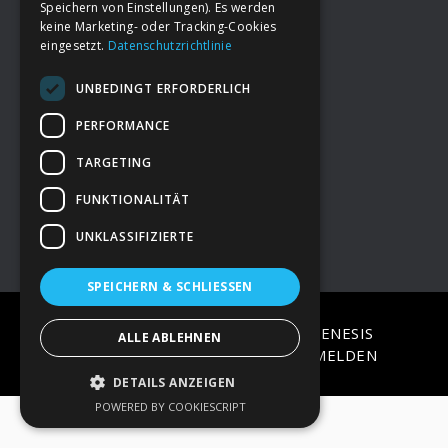
Speichern von Einstellungen). Es werden
keine Marketing- oder Tracking-Cookies
eingesetzt.
Datenschutzrichtlinie
Footer
→
Deine Spende
UNBEDINGT ERFORDERLICH
→
Impressum
PERFORMANCE
TARGETING
→
Kontakt zum PAO Team
FUNKTIONALITÄT
UNKLASSIFIZIERTE
SPEICHERN & SCHLIESSEN
COPYRIGHT © 2026 ·
EPIK
ON
GENESIS
ALLE ABLEHNEN
FRAMEWORK
·
WORDPRESS
·
ANMELDEN
DETAILS ANZEIGEN
POWERED BY COOKIESCRIPT