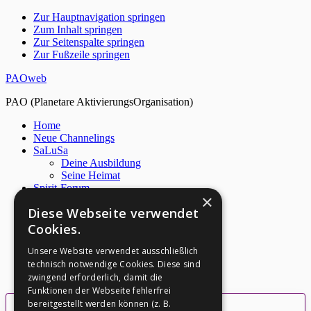
Zur Hauptnavigation springen
Zum Inhalt springen
Zur Seitenspalte springen
Zur Fußzeile springen
PAOweb
PAO (Planetare AktivierungsOrganisation)
Home
Neue Channelings
SaLuSa
Deine Ausbildung
Seine Heimat
Spirit-Forum
×
Live Chat
Diese Webseite verwendet
Netzwerk
Über PAO
Cookies.
Archiv
M. Quinsey
Unsere Website verwendet ausschließlich
S. Nidle
technisch notwendige Cookies. Diese sind
Kontakt
zwingend erforderlich, damit die
Funktionen der Webseite fehlerfrei
bereitgestellt werden können (z. B.