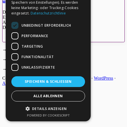
update2008_08_26
Speichern von Einstellungen). Es werden
keine Marketing- oder Tracking-Cookies
Dateigröße: 26.01 KB
eingesetzt.
Datenschutzrichtlinie
Erstellt: 26-05-2026
Aktualisiert: 26-05-2026
UNBEDINGT ERFORDERLICH
Downloads: 6
PERFORMANCE
Herunterladen
Vorschau
TARGETING
→
Deine Spende
Footer
FUNKTIONALITÄT
→
Impressum
UNKLASSIFIZIERTE
→
Kontakt zum PAO Team
Copyright © 2026 ·
Epik
on
Genesis Framework
·
WordPress
·
SPEICHERN & SCHLIESSEN
Anmelden
ALLE ABLEHNEN
DETAILS ANZEIGEN
POWERED BY COOKIESCRIPT