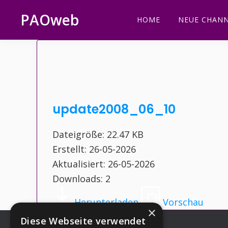
Zur
Zum
Zur
Zur
PAOweb
HOME
NEUE CHANN
Hauptnavigation
Inhalt
Seitenspalte
Fußzeile
PAO
springen
springen
springen
springen
(Planetare
AktivierungsOrganisation)
update2008_06_10
Dateigröße: 22.47 KB
Erstellt: 26-05-2026
Aktualisiert: 26-05-2026
Downloads: 2
Herunterladen
Vorschau
×
Diese Webseite verwendet