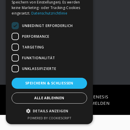
Speichern von Einstellungen). Es werden
keine Marketing- oder Tracking-Cookies
eingesetzt.
Datenschutzrichtlinie
Footer
→
Deine Spende
UNBEDINGT ERFORDERLICH
→
Impressum
PERFORMANCE
TARGETING
→
Kontakt zum PAO Team
FUNKTIONALITÄT
UNKLASSIFIZIERTE
SPEICHERN & SCHLIESSEN
COPYRIGHT © 2026 ·
EPIK
ON
GENESIS
ALLE ABLEHNEN
FRAMEWORK
·
WORDPRESS
·
ANMELDEN
DETAILS ANZEIGEN
POWERED BY COOKIESCRIPT