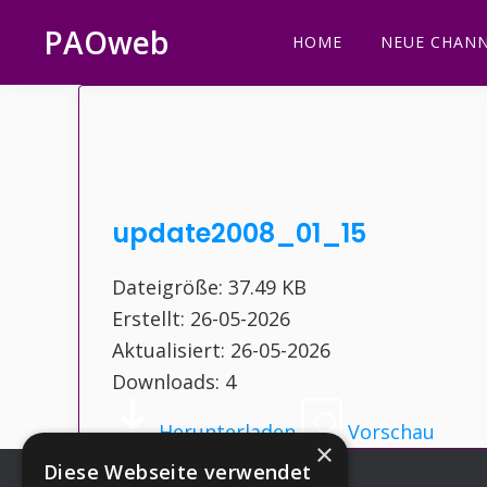
Zur
Zum
Zur
Zur
PAOweb
HOME
NEUE CHANN
Hauptnavigation
Inhalt
Seitenspalte
Fußzeile
PAO
springen
springen
springen
springen
(Planetare
AktivierungsOrganisation)
update2008_01_15
Dateigröße: 37.49 KB
Erstellt: 26-05-2026
Aktualisiert: 26-05-2026
Downloads: 4
Herunterladen
Vorschau
×
Diese Webseite verwendet