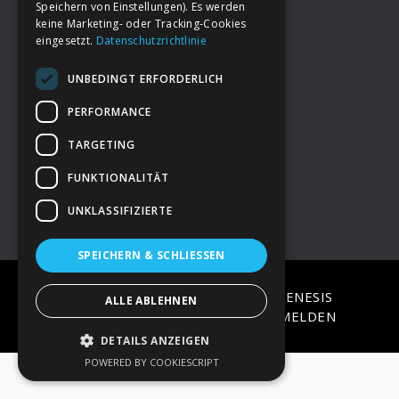
Speichern von Einstellungen). Es werden
keine Marketing- oder Tracking-Cookies
eingesetzt.
Datenschutzrichtlinie
Footer
→
Deine Spende
UNBEDINGT ERFORDERLICH
→
Impressum
PERFORMANCE
TARGETING
→
Kontakt zum PAO Team
FUNKTIONALITÄT
UNKLASSIFIZIERTE
SPEICHERN & SCHLIESSEN
COPYRIGHT © 2026 ·
EPIK
ON
GENESIS
ALLE ABLEHNEN
FRAMEWORK
·
WORDPRESS
·
ANMELDEN
DETAILS ANZEIGEN
POWERED BY COOKIESCRIPT