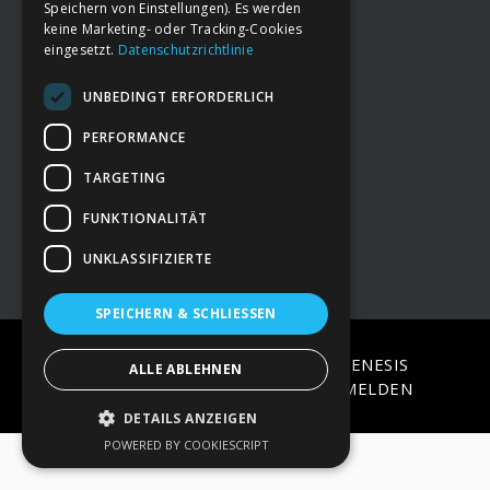
Speichern von Einstellungen). Es werden
keine Marketing- oder Tracking-Cookies
eingesetzt.
Datenschutzrichtlinie
Footer
→
Deine Spende
UNBEDINGT ERFORDERLICH
→
Impressum
PERFORMANCE
TARGETING
→
Kontakt zum PAO Team
FUNKTIONALITÄT
UNKLASSIFIZIERTE
SPEICHERN & SCHLIESSEN
COPYRIGHT © 2026 ·
EPIK
ON
GENESIS
ALLE ABLEHNEN
FRAMEWORK
·
WORDPRESS
·
ANMELDEN
DETAILS ANZEIGEN
POWERED BY COOKIESCRIPT