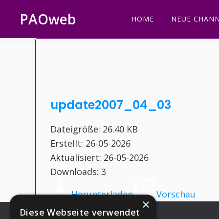
Zur
Zum
Zur
Zur
PAOweb
HOME
NEUE CHANN
Hauptnavigation
Inhalt
Seitenspalte
Fußzeile
PAO
springen
springen
springen
springen
(Planetare
AktivierungsOrganisation)
update2007_04_03
Dateigröße: 26.40 KB
Erstellt: 26-05-2026
Aktualisiert: 26-05-2026
Downloads: 3
Herunterladen
Vorschau
×
Diese Webseite verwendet