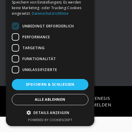
Speichern von Einstellungen). Es werden
keine Marketing- oder Tracking-Cookies
eingesetzt.
Datenschutzrichtlinie
Footer
→
Deine Spende
UNBEDINGT ERFORDERLICH
→
Impressum
PERFORMANCE
TARGETING
→
Kontakt zum PAO Team
FUNKTIONALITÄT
UNKLASSIFIZIERTE
SPEICHERN & SCHLIESSEN
COPYRIGHT © 2026 ·
EPIK
ON
GENESIS
ALLE ABLEHNEN
FRAMEWORK
·
WORDPRESS
·
ANMELDEN
DETAILS ANZEIGEN
POWERED BY COOKIESCRIPT