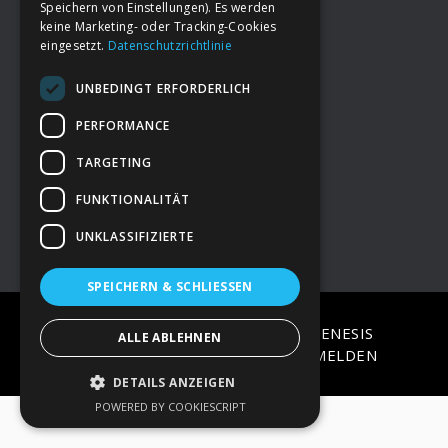
Speichern von Einstellungen). Es werden
keine Marketing- oder Tracking-Cookies
eingesetzt.
Datenschutzrichtlinie
Footer
→
Deine Spende
UNBEDINGT ERFORDERLICH
→
Impressum
PERFORMANCE
TARGETING
→
Kontakt zum PAO Team
FUNKTIONALITÄT
UNKLASSIFIZIERTE
SPEICHERN & SCHLIESSEN
COPYRIGHT © 2026 ·
EPIK
ON
GENESIS
ALLE ABLEHNEN
FRAMEWORK
·
WORDPRESS
·
ANMELDEN
DETAILS ANZEIGEN
POWERED BY COOKIESCRIPT