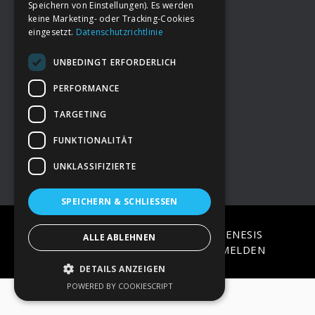
Speichern von Einstellungen). Es werden
keine Marketing- oder Tracking-Cookies
eingesetzt.
Datenschutzrichtlinie
Footer
→
Deine Spende
UNBEDINGT ERFORDERLICH
→
Impressum
PERFORMANCE
TARGETING
→
Kontakt zum PAO Team
FUNKTIONALITÄT
UNKLASSIFIZIERTE
SPEICHERN & SCHLIESSEN
COPYRIGHT © 2026 ·
EPIK
ON
GENESIS
ALLE ABLEHNEN
FRAMEWORK
·
WORDPRESS
·
ANMELDEN
DETAILS ANZEIGEN
POWERED BY COOKIESCRIPT