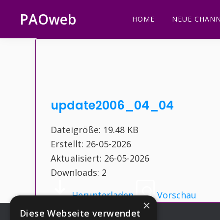
Zur
Zum
Zur
Zur
PAOweb
HOME
NEUE CHANN
Hauptnavigation
Inhalt
Seitenspalte
Fußzeile
PAO
springen
springen
springen
springen
(Planetare
AktivierungsOrganisation)
update2006_04_04
Dateigröße: 19.48 KB
Erstellt: 26-05-2026
Aktualisiert: 26-05-2026
Downloads: 2
Herunterladen
Vorschau
×
Diese Webseite verwendet