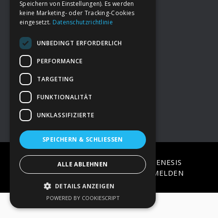
Speichern von Einstellungen). Es werden
keine Marketing- oder Tracking-Cookies
eingesetzt.
Datenschutzrichtlinie
Footer
→
Deine Spende
UNBEDINGT ERFORDERLICH
→
Impressum
PERFORMANCE
TARGETING
→
Kontakt zum PAO Team
FUNKTIONALITÄT
UNKLASSIFIZIERTE
SPEICHERN & SCHLIESSEN
COPYRIGHT © 2026 ·
EPIK
ON
GENESIS
ALLE ABLEHNEN
FRAMEWORK
·
WORDPRESS
·
ANMELDEN
DETAILS ANZEIGEN
POWERED BY COOKIESCRIPT