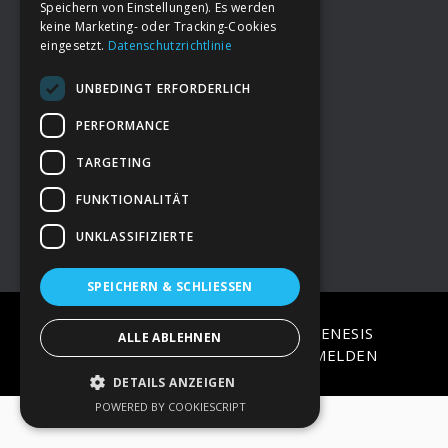
Speichern von Einstellungen). Es werden
keine Marketing- oder Tracking-Cookies
eingesetzt.
Datenschutzrichtlinie
Footer
→
Deine Spende
UNBEDINGT ERFORDERLICH
→
Impressum
PERFORMANCE
TARGETING
→
Kontakt zum PAO Team
FUNKTIONALITÄT
UNKLASSIFIZIERTE
SPEICHERN & SCHLIESSEN
COPYRIGHT © 2026 ·
EPIK
ON
GENESIS
ALLE ABLEHNEN
FRAMEWORK
·
WORDPRESS
·
ANMELDEN
DETAILS ANZEIGEN
POWERED BY COOKIESCRIPT