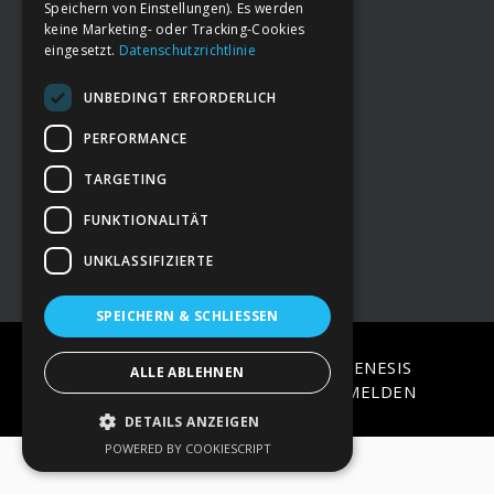
Speichern von Einstellungen). Es werden
keine Marketing- oder Tracking-Cookies
eingesetzt.
Datenschutzrichtlinie
Footer
→
Deine Spende
UNBEDINGT ERFORDERLICH
→
Impressum
PERFORMANCE
TARGETING
→
Kontakt zum PAO Team
FUNKTIONALITÄT
UNKLASSIFIZIERTE
SPEICHERN & SCHLIESSEN
COPYRIGHT © 2026 ·
EPIK
ON
GENESIS
ALLE ABLEHNEN
FRAMEWORK
·
WORDPRESS
·
ANMELDEN
DETAILS ANZEIGEN
POWERED BY COOKIESCRIPT