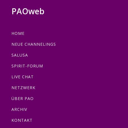
Zur
Zum
Zur
Zur
PAOweb
Hauptnavigation
Inhalt
Seitenspalte
Fußzeile
PAO
springen
springen
springen
springen
(Planetare
HOME
AktivierungsOrganisation)
NEUE CHANNELINGS
SALUSA
SPIRIT-FORUM
LIVE CHAT
NETZWERK
ÜBER PAO
ARCHIV
KONTAKT