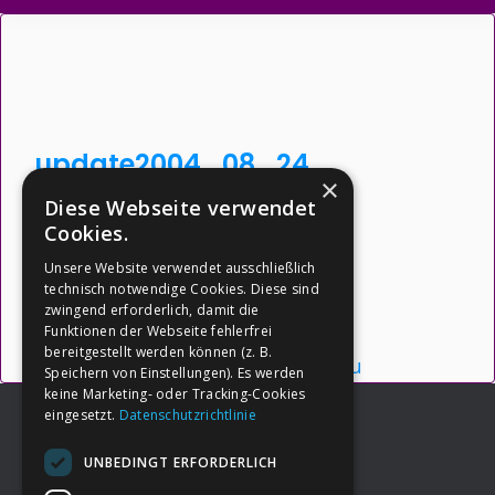
update2004_08_24
×
Diese Webseite verwendet
Dateigröße: 19.71 KB
Cookies.
Erstellt: 26-05-2026
Unsere Website verwendet ausschließlich
Aktualisiert: 26-05-2026
technisch notwendige Cookies. Diese sind
zwingend erforderlich, damit die
Downloads: 3
Funktionen der Webseite fehlerfrei
bereitgestellt werden können (z. B.
Herunterladen
Vorschau
Speichern von Einstellungen). Es werden
keine Marketing- oder Tracking-Cookies
eingesetzt.
Datenschutzrichtlinie
UNBEDINGT ERFORDERLICH
Footer
→
Deine Spende