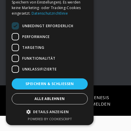
Speichern von Einstellungen). Es werden
keine Marketing- oder Tracking-Cookies
eingesetzt.
Datenschutzrichtlinie
Footer
→
Deine Spende
UNBEDINGT ERFORDERLICH
→
Impressum
PERFORMANCE
TARGETING
→
Kontakt zum PAO Team
FUNKTIONALITÄT
UNKLASSIFIZIERTE
SPEICHERN & SCHLIESSEN
COPYRIGHT © 2026 ·
EPIK
ON
GENESIS
ALLE ABLEHNEN
FRAMEWORK
·
WORDPRESS
·
ANMELDEN
DETAILS ANZEIGEN
POWERED BY COOKIESCRIPT