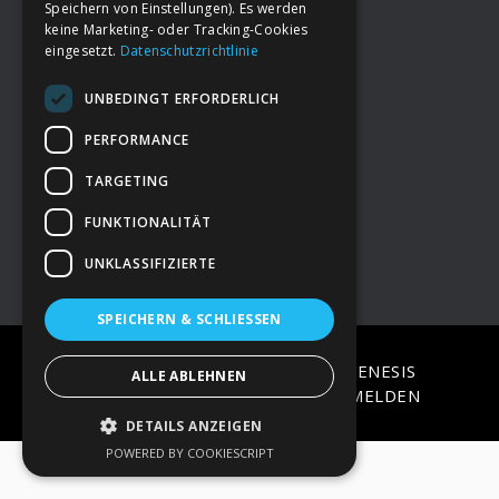
Speichern von Einstellungen). Es werden
keine Marketing- oder Tracking-Cookies
eingesetzt.
Datenschutzrichtlinie
Footer
→
Deine Spende
UNBEDINGT ERFORDERLICH
→
Impressum
PERFORMANCE
TARGETING
→
Kontakt zum PAO Team
FUNKTIONALITÄT
UNKLASSIFIZIERTE
SPEICHERN & SCHLIESSEN
COPYRIGHT © 2026 ·
EPIK
ON
GENESIS
ALLE ABLEHNEN
FRAMEWORK
·
WORDPRESS
·
ANMELDEN
DETAILS ANZEIGEN
POWERED BY COOKIESCRIPT