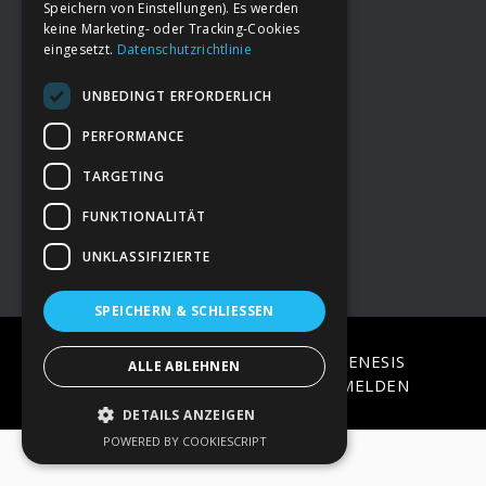
Speichern von Einstellungen). Es werden
keine Marketing- oder Tracking-Cookies
eingesetzt.
Datenschutzrichtlinie
Footer
→
Deine Spende
UNBEDINGT ERFORDERLICH
→
Impressum
PERFORMANCE
TARGETING
→
Kontakt zum PAO Team
FUNKTIONALITÄT
UNKLASSIFIZIERTE
SPEICHERN & SCHLIESSEN
COPYRIGHT © 2026 ·
EPIK
ON
GENESIS
ALLE ABLEHNEN
FRAMEWORK
·
WORDPRESS
·
ANMELDEN
DETAILS ANZEIGEN
POWERED BY COOKIESCRIPT