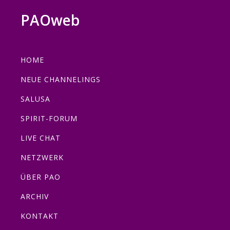
Zur
Zum
Zur
Zur
PAOweb
Hauptnavigation
Inhalt
Seitenspalte
Fußzeile
PAO
springen
springen
springen
springen
(Planetare
HOME
AktivierungsOrganisation)
NEUE CHANNELINGS
SALUSA
SPIRIT-FORUM
LIVE CHAT
NETZWERK
ÜBER PAO
ARCHIV
KONTAKT