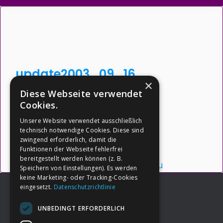
update2003_09_16
×
Diese Webseite verwendet
Dateigröße: 21.83 KB
Cookies.
Erstellt: 26-05-2026
Unsere Website verwendet ausschließlich
Aktualisiert: 26-05-2026
technisch notwendige Cookies. Diese sind
zwingend erforderlich, damit die
Downloads: 2
Funktionen der Webseite fehlerfrei
bereitgestellt werden können (z. B.
Herunterladen
Vorschau
Speichern von Einstellungen). Es werden
keine Marketing- oder Tracking-Cookies
eingesetzt.
Datenschutzrichtlinie
UNBEDINGT ERFORDERLICH
Footer
→
Deine Spende