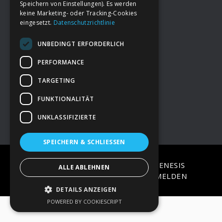
Speichern von Einstellungen). Es werden
keine Marketing- oder Tracking-Cookies
eingesetzt.
Datenschutzrichtlinie
Footer
→
Deine Spende
UNBEDINGT ERFORDERLICH
→
Impressum
PERFORMANCE
TARGETING
→
Kontakt zum PAO Team
FUNKTIONALITÄT
UNKLASSIFIZIERTE
SPEICHERN & SCHLIESSEN
COPYRIGHT © 2026 ·
EPIK
ON
GENESIS
ALLE ABLEHNEN
FRAMEWORK
·
WORDPRESS
·
ANMELDEN
DETAILS ANZEIGEN
POWERED BY COOKIESCRIPT