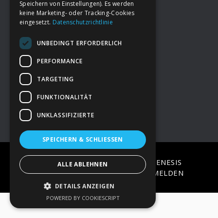
Speichern von Einstellungen). Es werden
keine Marketing- oder Tracking-Cookies
eingesetzt.
Datenschutzrichtlinie
Footer
→
Deine Spende
UNBEDINGT ERFORDERLICH
→
Impressum
PERFORMANCE
TARGETING
→
Kontakt zum PAO Team
FUNKTIONALITÄT
UNKLASSIFIZIERTE
SPEICHERN & SCHLIESSEN
COPYRIGHT © 2026 ·
EPIK
ON
GENESIS
ALLE ABLEHNEN
FRAMEWORK
·
WORDPRESS
·
ANMELDEN
DETAILS ANZEIGEN
POWERED BY COOKIESCRIPT