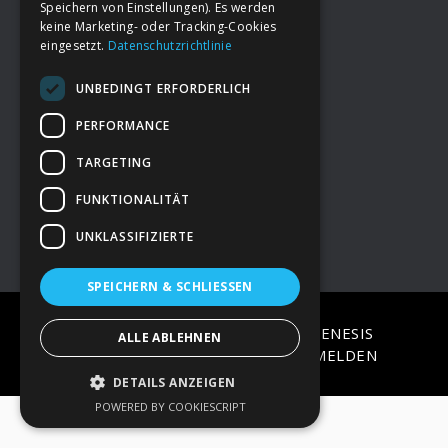
Speichern von Einstellungen). Es werden
keine Marketing- oder Tracking-Cookies
eingesetzt.
Datenschutzrichtlinie
Footer
→
Deine Spende
UNBEDINGT ERFORDERLICH
→
Impressum
PERFORMANCE
TARGETING
→
Kontakt zum PAO Team
FUNKTIONALITÄT
UNKLASSIFIZIERTE
SPEICHERN & SCHLIESSEN
COPYRIGHT © 2026 ·
EPIK
ON
GENESIS
ALLE ABLEHNEN
FRAMEWORK
·
WORDPRESS
·
ANMELDEN
DETAILS ANZEIGEN
POWERED BY COOKIESCRIPT