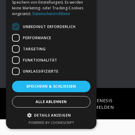
Speichern von Einstellungen). Es werden
keine Marketing- oder Tracking-Cookies
eingesetzt.
Datenschutzrichtlinie
Footer
→
Deine Spende
UNBEDINGT ERFORDERLICH
→
Impressum
PERFORMANCE
TARGETING
→
Kontakt zum PAO Team
FUNKTIONALITÄT
UNKLASSIFIZIERTE
SPEICHERN & SCHLIESSEN
COPYRIGHT © 2026 ·
EPIK
ON
GENESIS
ALLE ABLEHNEN
FRAMEWORK
·
WORDPRESS
·
ANMELDEN
DETAILS ANZEIGEN
POWERED BY COOKIESCRIPT