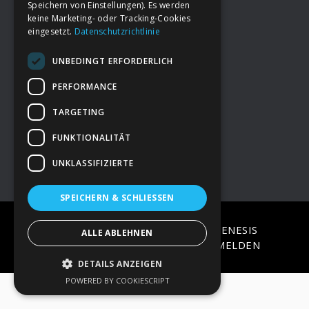
Speichern von Einstellungen). Es werden
keine Marketing- oder Tracking-Cookies
eingesetzt.
Datenschutzrichtlinie
Footer
→
Deine Spende
UNBEDINGT ERFORDERLICH
→
Impressum
PERFORMANCE
TARGETING
→
Kontakt zum PAO Team
FUNKTIONALITÄT
UNKLASSIFIZIERTE
SPEICHERN & SCHLIESSEN
COPYRIGHT © 2026 ·
EPIK
ON
GENESIS
ALLE ABLEHNEN
FRAMEWORK
·
WORDPRESS
·
ANMELDEN
DETAILS ANZEIGEN
POWERED BY COOKIESCRIPT