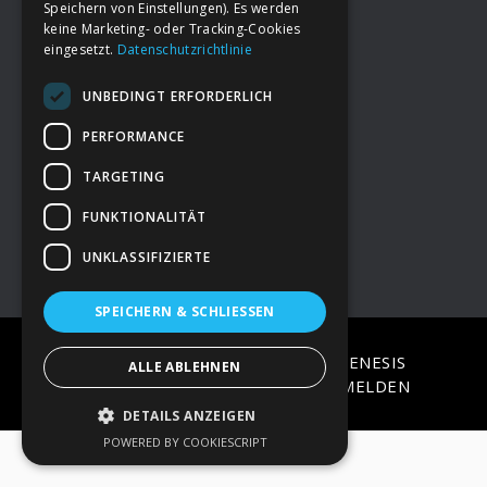
Speichern von Einstellungen). Es werden
keine Marketing- oder Tracking-Cookies
eingesetzt.
Datenschutzrichtlinie
Footer
→
Deine Spende
UNBEDINGT ERFORDERLICH
→
Impressum
PERFORMANCE
TARGETING
→
Kontakt zum PAO Team
FUNKTIONALITÄT
UNKLASSIFIZIERTE
SPEICHERN & SCHLIESSEN
COPYRIGHT © 2026 ·
EPIK
ON
GENESIS
ALLE ABLEHNEN
FRAMEWORK
·
WORDPRESS
·
ANMELDEN
DETAILS ANZEIGEN
POWERED BY COOKIESCRIPT