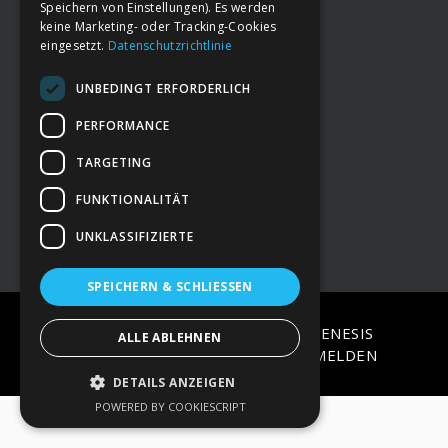
Speichern von Einstellungen). Es werden
keine Marketing- oder Tracking-Cookies
eingesetzt.
Datenschutzrichtlinie
Footer
→
Deine Spende
UNBEDINGT ERFORDERLICH
→
Impressum
PERFORMANCE
TARGETING
→
Kontakt zum PAO Team
FUNKTIONALITÄT
UNKLASSIFIZIERTE
SPEICHERN & SCHLIESSEN
COPYRIGHT © 2026 ·
EPIK
ON
GENESIS
ALLE ABLEHNEN
FRAMEWORK
·
WORDPRESS
·
ANMELDEN
DETAILS ANZEIGEN
POWERED BY COOKIESCRIPT