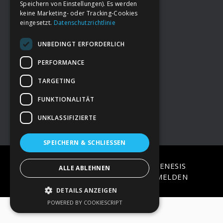
Speichern von Einstellungen). Es werden
keine Marketing- oder Tracking-Cookies
eingesetzt.
Datenschutzrichtlinie
Footer
→
Deine Spende
UNBEDINGT ERFORDERLICH
→
Impressum
PERFORMANCE
TARGETING
→
Kontakt zum PAO Team
FUNKTIONALITÄT
UNKLASSIFIZIERTE
SPEICHERN & SCHLIESSEN
COPYRIGHT © 2026 ·
EPIK
ON
GENESIS
ALLE ABLEHNEN
FRAMEWORK
·
WORDPRESS
·
ANMELDEN
DETAILS ANZEIGEN
POWERED BY COOKIESCRIPT