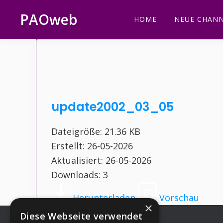
Zur
Zum
Zur
Zur
PAOweb
HOME
NEUE CHANN
Hauptnavigation
Inhalt
Seitenspalte
Fußzeile
PAO
springen
springen
springen
springen
(Planetare
AktivierungsOrganisation)
update2002_03_05
Dateigröße: 21.36 KB
Erstellt: 26-05-2026
Aktualisiert: 26-05-2026
Downloads: 3
Herunterladen
Vorschau
×
Diese Webseite verwendet