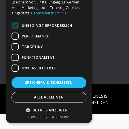
Speichern von Einstellungen). Es werden
keine Marketing- oder Tracking-Cookies
eingesetzt.
Datenschutzrichtlinie
Footer
→
Deine Spende
UNBEDINGT ERFORDERLICH
→
Impressum
PERFORMANCE
TARGETING
→
Kontakt zum PAO Team
FUNKTIONALITÄT
UNKLASSIFIZIERTE
SPEICHERN & SCHLIESSEN
COPYRIGHT © 2026 ·
EPIK
ON
GENESIS
ALLE ABLEHNEN
FRAMEWORK
·
WORDPRESS
·
ANMELDEN
DETAILS ANZEIGEN
POWERED BY COOKIESCRIPT