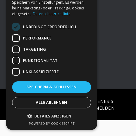
Speichern von Einstellungen). Es werden
keine Marketing- oder Tracking-Cookies
eingesetzt.
Datenschutzrichtlinie
Footer
→
Deine Spende
UNBEDINGT ERFORDERLICH
→
Impressum
PERFORMANCE
TARGETING
→
Kontakt zum PAO Team
FUNKTIONALITÄT
UNKLASSIFIZIERTE
SPEICHERN & SCHLIESSEN
COPYRIGHT © 2026 ·
EPIK
ON
GENESIS
ALLE ABLEHNEN
FRAMEWORK
·
WORDPRESS
·
ANMELDEN
DETAILS ANZEIGEN
POWERED BY COOKIESCRIPT