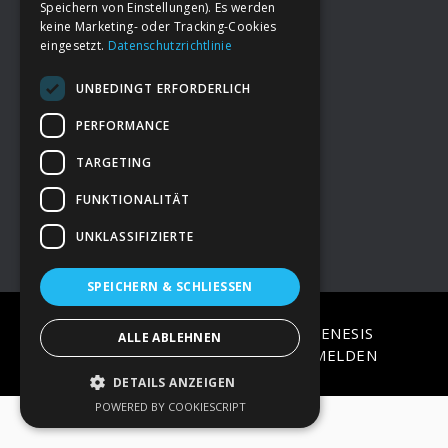
Speichern von Einstellungen). Es werden
keine Marketing- oder Tracking-Cookies
eingesetzt.
Datenschutzrichtlinie
Footer
→
Deine Spende
UNBEDINGT ERFORDERLICH
→
Impressum
PERFORMANCE
TARGETING
→
Kontakt zum PAO Team
FUNKTIONALITÄT
UNKLASSIFIZIERTE
SPEICHERN & SCHLIESSEN
COPYRIGHT © 2026 ·
EPIK
ON
GENESIS
ALLE ABLEHNEN
FRAMEWORK
·
WORDPRESS
·
ANMELDEN
DETAILS ANZEIGEN
POWERED BY COOKIESCRIPT