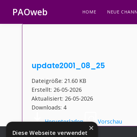
Zur
Zum
Zur
Zur
PAOweb
HOME
NEUE CHANN
Hauptnavigation
Inhalt
Seitenspalte
Fußzeile
PAO
springen
springen
springen
springen
(Planetare
AktivierungsOrganisation)
update2001_08_25
Dateigröße: 21.60 KB
Erstellt: 26-05-2026
Aktualisiert: 26-05-2026
Downloads: 4
Herunterladen
Vorschau
×
Diese Webseite verwendet