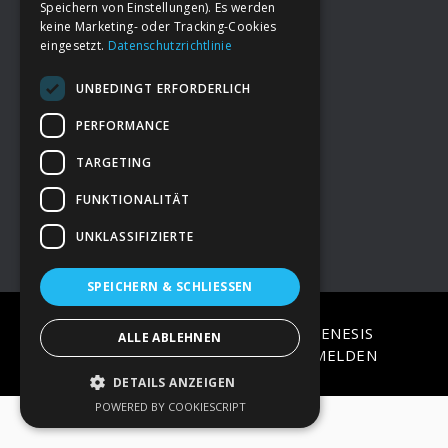
Speichern von Einstellungen). Es werden
keine Marketing- oder Tracking-Cookies
eingesetzt.
Datenschutzrichtlinie
Footer
→
Deine Spende
UNBEDINGT ERFORDERLICH
→
Impressum
PERFORMANCE
TARGETING
→
Kontakt zum PAO Team
FUNKTIONALITÄT
UNKLASSIFIZIERTE
SPEICHERN & SCHLIESSEN
COPYRIGHT © 2026 ·
EPIK
ON
GENESIS
ALLE ABLEHNEN
FRAMEWORK
·
WORDPRESS
·
ANMELDEN
DETAILS ANZEIGEN
POWERED BY COOKIESCRIPT