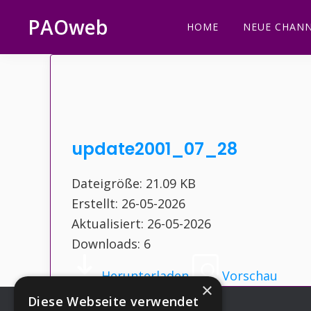
Zur
Zum
Zur
Zur
PAOweb
HOME
NEUE CHANN
Hauptnavigation
Inhalt
Seitenspalte
Fußzeile
PAO
springen
springen
springen
springen
(Planetare
AktivierungsOrganisation)
update2001_07_28
Dateigröße: 21.09 KB
Erstellt: 26-05-2026
Aktualisiert: 26-05-2026
Downloads: 6
Herunterladen
Vorschau
×
Diese Webseite verwendet